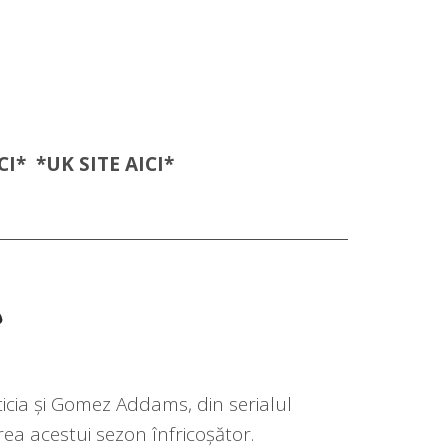
CI
* *UK SITE
AICI
*
o
ticia și Gomez Addams, din serialul
rea acestui sezon înfricoșător.