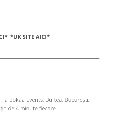
CI
* *UK SITE
AICI
*
 la Bokaa Events, Buftea, București,
in de 4 minute fiecare!