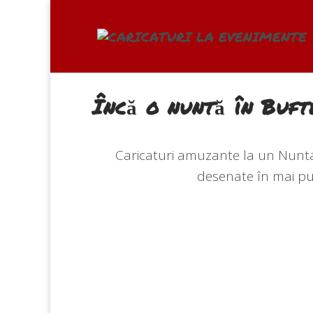
Încă o nuntă în Buft
Caricaturi amuzante la un Nunta,
desenate în mai puț