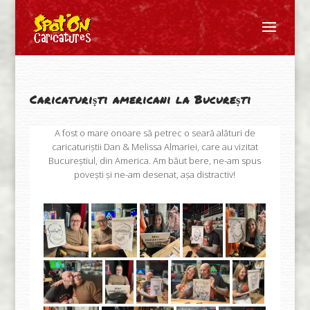
Caricaturiști americani la București
A fost o mare onoare să petrec o seară alături de
caricaturiștii Dan & Melissa Almariei, care au vizitat
Bucureștiul, din America. Am băut bere, ne-am spus
povești și ne-am desenat, așa distractiv!