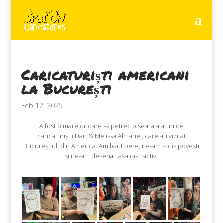
Caricaturiști americani
la București
Feb 12, 2025
A fost o mare onoare să petrec o seară alături de
caricaturiștii Dan & Melissa Almariei, care au vizitat
Bucureștiul, din America. Am băut bere, ne-am spus povești
și ne-am desenat, așa distractiv!