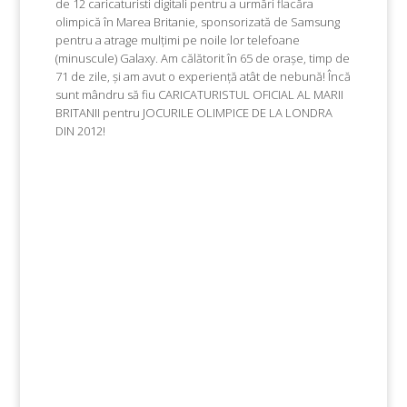
de 12 caricaturisti digitali pentru a urmări flacăra
olimpică în Marea Britanie, sponsorizată de Samsung
pentru a atrage mulțimi pe noile lor telefoane
(minuscule) Galaxy. Am călătorit în 65 de orașe, timp de
71 de zile, și am avut o experiență atât de nebună! Încă
sunt mândru să fiu CARICATURISTUL OFICIAL AL ​​MARII
BRITANII pentru JOCURILE OLIMPICE DE LA LONDRA
DIN 2012!