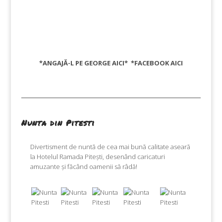
*ANGAJĂ-L PE GEORGE
AICI
* *FACEBOOK
AICI
Nunta din Pitesti
Divertisment de nuntă de cea mai bună calitate aseară
la Hotelul Ramada Pitești, desenând caricaturi
amuzante și făcând oamenii să râdă!