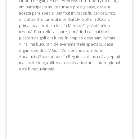
cluburi de golf, de la St Andrews la Turnberry (Scoția) și
am participat la multe turnee prestigioase, dar anul
acesta pare special. Am fost invitat să fiu caricaturistul
oficial pentru turneul mondial LIV Golf din 2026, iar
prima mea locație a fost în Mexico City săptămâna
trecută. Patru zile la soare, urmărind cei mai buni
jucători de golf din lume, în timp ce desenam invitații
VIP și mă bucuram de evenimentele spectaculoase
organizate de LIV Golf. Voi continua turneul în
Andaluzia (Spania), apoi în Regatul Unit, așa că așteptați
mai multe fotografii. Viața unui caricaturist internațional
este binecuvântată.