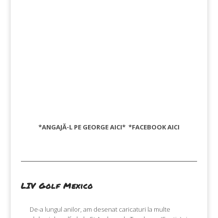
*ANGAJĂ-L PE GEORGE
AICI
* *FACEBOOK
AICI
LIV Golf Mexico
De-a lungul anilor, am desenat caricaturi la multe