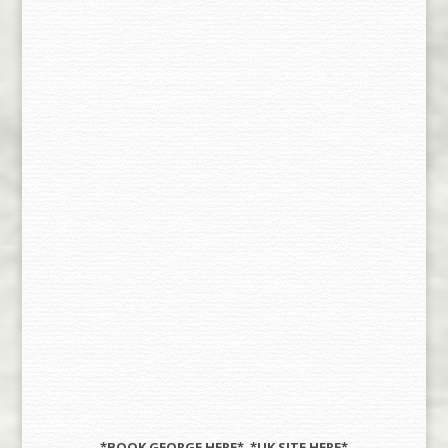
*BOOK GEORGE
HERE
* *UK SITE
HERE
*