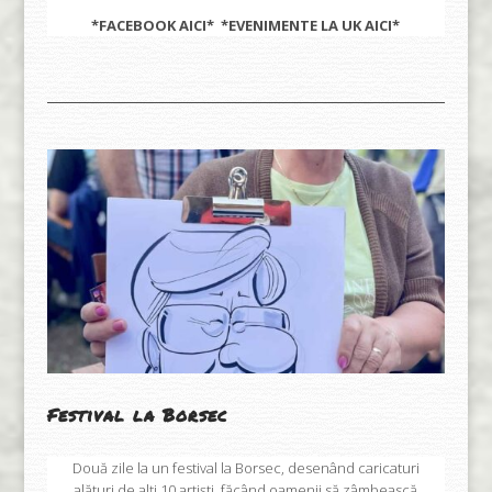
*FACEBOOK
AICI
* *EVENIMENTE LA UK
AICI
*
Festival la Borsec
Două zile la un festival la Borsec, desenând caricaturi
alături de alți 10 artiști, făcând oamenii să zâmbească