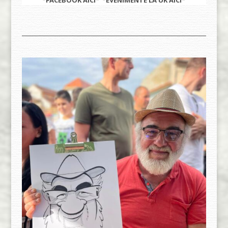
*FACEBOOK
AICI
* *EVENIMENTE LA UK
AICI
*