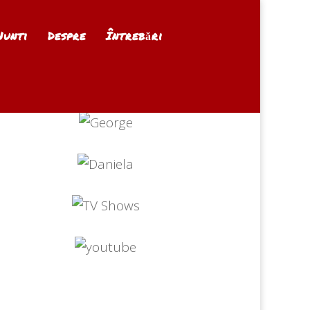
Nunti
Despre
Întrebări