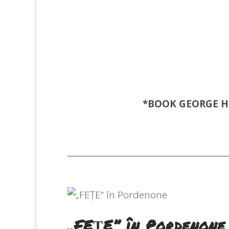
*BOOK GEORGE
H
„FEȚE” în Pordenone