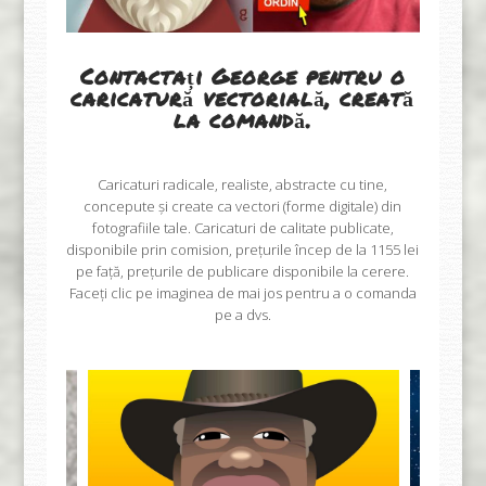
Contactați George pentru o
caricatură vectorială, creată
la comandă.
Caricaturi radicale, realiste, abstracte cu tine,
concepute și create ca vectori (forme digitale) din
fotografiile tale. Caricaturi de calitate publicate,
disponibile prin comision, prețurile încep de la 1155 lei
pe față, prețurile de publicare disponibile la cerere.
Faceți clic pe imaginea de mai jos pentru a o comanda
pe a dvs.