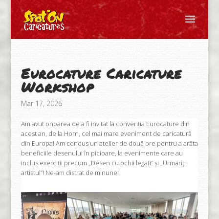
Eurocature Caricature
Workshop
Mar 17, 2026
Am avut onoarea de a fi invitat la convenția Eurocature din
acest an, de la Horn, cel mai mare eveniment de caricatură
din Europa! Am condus un atelier de două ore pentru a arăta
beneficiile desenului în picioare, la evenimente care au
inclus exerciții precum „Desen cu ochii legați” și „Urmăriți
artistul”! Ne-am distrat de minune!