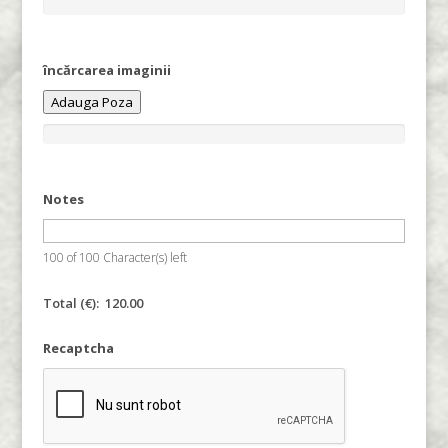
încărcarea imaginii
Adauga Poza
Notes
100 of 100 Character(s) left
Total (
€): 120.00
Recaptcha