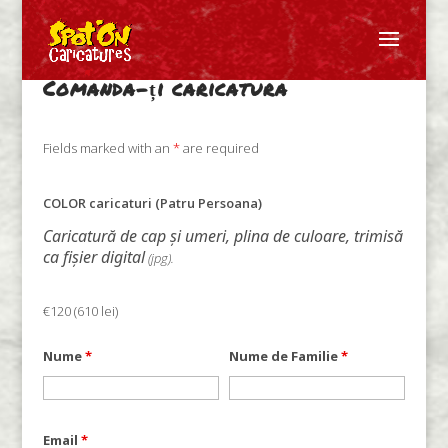
Comanda-ți caricatura
Fields marked with an
*
are required
COLOR caricaturi (Patru Persoana)
Caricatură de cap și umeri,
plina de culoare
, trimisă
ca fișier digital
(jpg).
€120 (610 lei)
Nume
*
Nume de Familie
*
Email
*